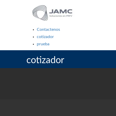
Contactenos
cotizador
prueba
cotizador